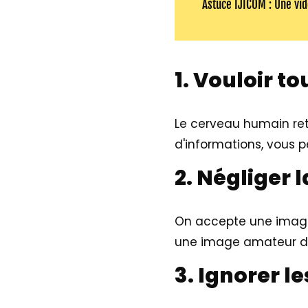
Astuce IJICOM : Une vidé
1. Vouloir t
Le cerveau humain ret
d'informations, vous p
2. Négliger 
On accepte une image
une image amateur de 
3. Ignorer l