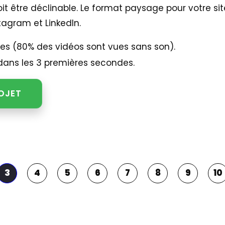
oit être déclinable. Le format paysage pour votre sit
stagram et LinkedIn.
tres (80% des vidéos sont vues sans son).
dans les 3 premières secondes.
OJET
3
4
5
6
7
8
9
10